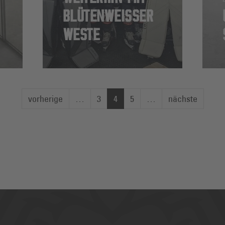
BLÜTENWEISSER W
ESTE
vorherige
…
3
4
5
…
nächste