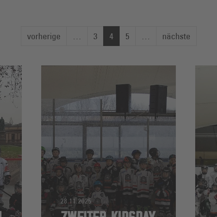
vorherige
…
3
4
5
…
nächste
28.11.2025