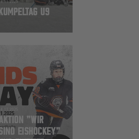
24.11.2025
KUMPELTAG U9
14.11.2025
AKTION "WIR
SIND EISHOCKEY"