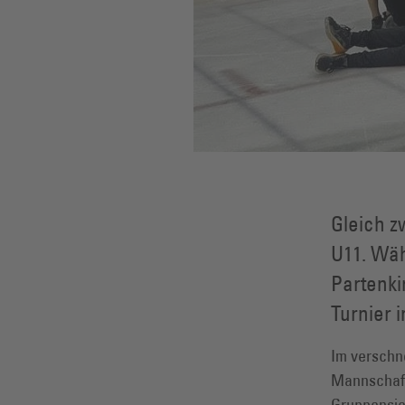
Gleich 
U11. Wäh
Partenki
Turnier i
Im verschn
Mannschaft
Gruppensieg