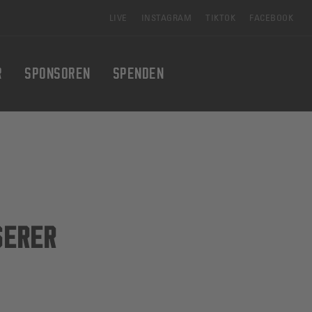
LIVE
INSTAGRAM
TIKTOK
FACEBOOK
R
SPONSOREN
SPENDEN
SERER