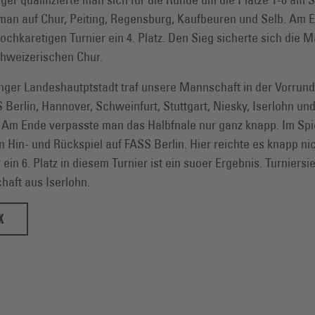
f man auf Chur, Peiting, Regensburg, Kaufbeuren und Selb. Am 
ochkaretigen Turnier ein 4. Platz. Den Sieg sicherte sich die 
hweizerischen Chur.
inger Landeshautptstadt traf unsere Mannschaft in der Vorrund
S Berlin, Hannover, Schweinfurt, Stuttgart, Niesky, Iserlohn un
 Am Ende verpasste man das Halbfnale nur ganz knapp. Im Spi
in Hin- und Rückspiel auf FASS Berlin. Hier reichte es knapp ni
r ein 6. Platz in diesem Turnier ist ein suoer Ergebnis. Turniers
haft aus Iserlohn.
K