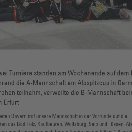
zwei Turniere standen am Wochenende auf dem 
rend die A-Mannschaft am Alpspitzcup in Garm
rchen teilnahm, verweilte die B-Mannschaft be
n Erfurt
eiten Bayern traf unsere Mannschaft in der Vorrunde auf die
en aus Bad Tölz, Kaufbeuren, Wolfsburg, Selb und Füssen. Al
er qualifizierte man sich für die Runde um die Plätze 1-6 am S