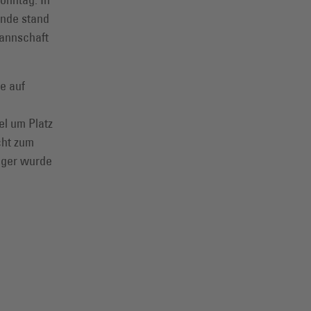
Ende stand
Mannschaft
e auf
d
el um Platz
cht zum
ieger wurde