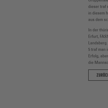
dieser tra
in diesem h
aus dem sc
In der thür
Erfurt, FAS
Landsberg.
5 traf man 
Erfolg, abe
die Mannsc
ZURÜC