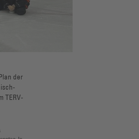
Plan der
isch-
im TERV-
s
onntag. In