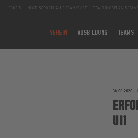
Zum Hauptinhalt springen
PROFIS
NIX EISSPORTHALLE FRANKFURT
TRAININGSPLAN SOMM
VEREIN
AUSBILDUNG
TEAMS
30.03.2026
ERFO
U11