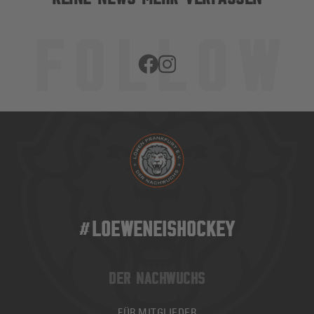
#LOEWENEISHOCKEY
DER NACHWUCHS
FÜR MITGLIEDER