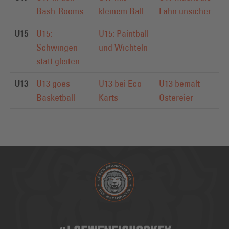
Bash-Rooms
kleinem Ball
Lahn unsicher
U15
U15:
U15: Paintball
Schwingen
und Wichteln
statt gleiten
U13
U13 goes
U13 bei Eco
U13 bemalt
Basketball
Karts
Ostereier