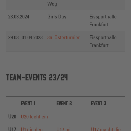
Weg
23.03.2024
Girls Day
Eissporthalle
L
Frankfurt
29.03.-01.04.2023
36. Osterturnier
Eissporthalle
U
Frankfurt
U
TEAM-EVENTS 23/24
EVENT 1
EVENT 2
EVENT 3
U20
U20 locht ein
U17
U17 in den
U17 mit
U17 macht die