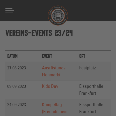
Zum Hauptinhalt springen
VEREINS-EVENTS 23/24
DATUM
EVENT
ORT
T
27.08.2023
Ausrüstungs-
Festplatz
a
Flohmarkt
09.09.2023
Kids Day
Eissporthalle
L
Frankfurt
24.09.2023
Kumpeltag
Eissporthalle
U
(Freunde beim
Frankfurt